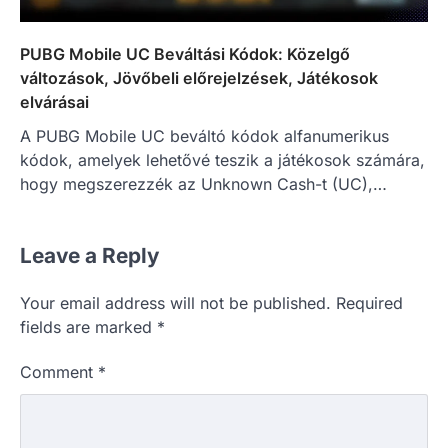
PUBG Mobile UC Beváltási Kódok: Közelgő
változások, Jövőbeli előrejelzések, Játékosok
elvárásai
A PUBG Mobile UC beváltó kódok alfanumerikus
kódok, amelyek lehetővé teszik a játékosok számára,
hogy megszerezzék az Unknown Cash-t (UC),…
Leave a Reply
Your email address will not be published.
Required
fields are marked
*
Comment
*