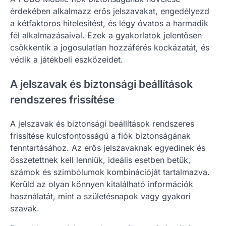
érdekében alkalmazz erős jelszavakat, engedélyezd
a kétfaktoros hitelesítést, és légy óvatos a harmadik
fél alkalmazásaival. Ezek a gyakorlatok jelentősen
csökkentik a jogosulatlan hozzáférés kockázatát, és
védik a játékbeli eszközeidet.
A jelszavak és biztonsági beállítások
rendszeres frissítése
A jelszavak és biztonsági beállítások rendszeres
frissítése kulcsfontosságú a fiók biztonságának
fenntartásához. Az erős jelszavaknak egyedinek és
összetettnek kell lenniük, ideális esetben betűk,
számok és szimbólumok kombinációját tartalmazva.
Kerüld az olyan könnyen kitalálható információk
használatát, mint a születésnapok vagy gyakori
szavak.