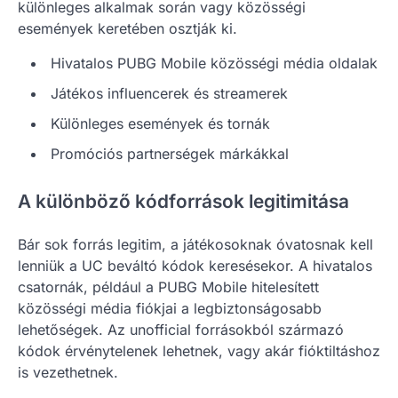
különleges alkalmak során vagy közösségi
események keretében osztják ki.
Hivatalos PUBG Mobile közösségi média oldalak
Játékos influencerek és streamerek
Különleges események és tornák
Promóciós partnerségek márkákkal
A különböző kódforrások legitimitása
Bár sok forrás legitim, a játékosoknak óvatosnak kell
lenniük a UC beváltó kódok keresésekor. A hivatalos
csatornák, például a PUBG Mobile hitelesített
közösségi média fiókjai a legbiztonságosabb
lehetőségek. Az unofficial forrásokból származó
kódok érvénytelenek lehetnek, vagy akár fióktiltáshoz
is vezethetnek.