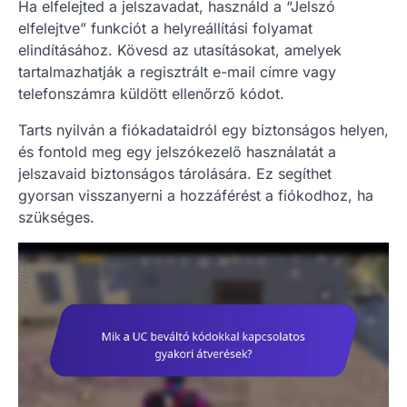
Ha elfelejted a jelszavadat, használd a “Jelszó
elfelejtve” funkciót a helyreállítási folyamat
elindításához. Kövesd az utasításokat, amelyek
tartalmazhatják a regisztrált e-mail címre vagy
telefonszámra küldött ellenőrző kódot.
Tarts nyilván a fiókadataidról egy biztonságos helyen,
és fontold meg egy jelszókezelő használatát a
jelszavaid biztonságos tárolására. Ez segíthet
gyorsan visszanyerni a hozzáférést a fiókodhoz, ha
szükséges.