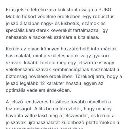
Erős jelszó létrehozása kulcsfontosságú a PUBG
Mobile fiókod védelme érdekében. Egy robusztus
jelszó általában nagy- és kisbetűk, számok és
speciális karakterek keverékét tartalmazza, így
nehezebb a hackerek számára a kitalálása.
Kerüld az olyan könnyen hozzáférhető információk
használatát, mint a születésnapok vagy gyakori
szavak. Inkább fontold meg egy jelszófrázis vagy
véletlenszerű szavak kombinációjának használatát a
biztonság növelése érdekében. Törekedj arra, hogy a
jelszó legalább 12 karakter hosszú legyen az
optimális védelem érdekében.
A jelszó rendszeres frissítése tovább növelheti a
biztonságot. Állíts be emlékeztetőt, hogy néhány
havonta változtasd meg a jelszavadat, és kerüld a
jelszavak újrahasználatát különböző platformokon a