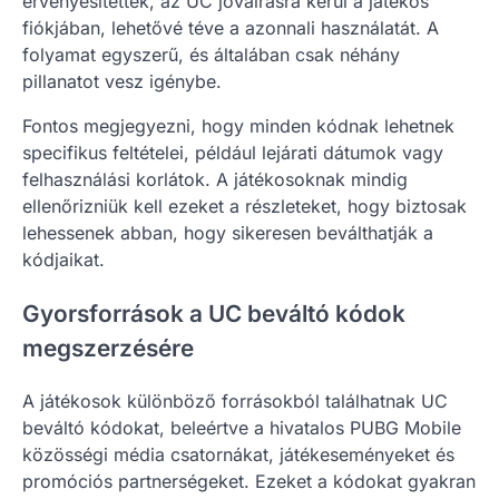
érvényesítették, az UC jóváírásra kerül a játékos
fiókjában, lehetővé téve a azonnali használatát. A
folyamat egyszerű, és általában csak néhány
pillanatot vesz igénybe.
Fontos megjegyezni, hogy minden kódnak lehetnek
specifikus feltételei, például lejárati dátumok vagy
felhasználási korlátok. A játékosoknak mindig
ellenőrizniük kell ezeket a részleteket, hogy biztosak
lehessenek abban, hogy sikeresen beválthatják a
kódjaikat.
Gyorsforrások a UC beváltó kódok
megszerzésére
A játékosok különböző forrásokból találhatnak UC
beváltó kódokat, beleértve a hivatalos PUBG Mobile
közösségi média csatornákat, játékeseményeket és
promóciós partnerségeket. Ezeket a kódokat gyakran