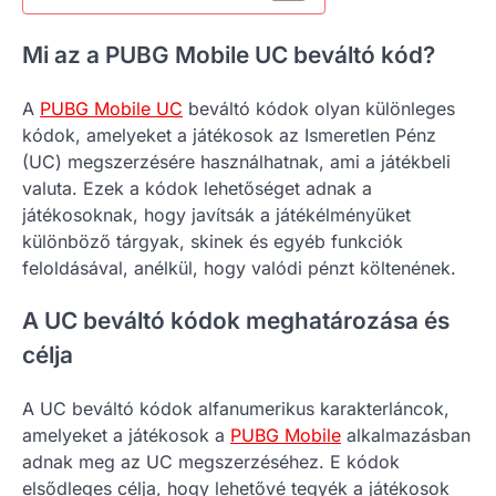
Mi az a PUBG Mobile UC beváltó kód?
A
PUBG Mobile UC
beváltó kódok olyan különleges
kódok, amelyeket a játékosok az Ismeretlen Pénz
(UC) megszerzésére használhatnak, ami a játékbeli
valuta. Ezek a kódok lehetőséget adnak a
játékosoknak, hogy javítsák a játékélményüket
különböző tárgyak, skinek és egyéb funkciók
feloldásával, anélkül, hogy valódi pénzt költenének.
A UC beváltó kódok meghatározása és
célja
A UC beváltó kódok alfanumerikus karakterláncok,
amelyeket a játékosok a
PUBG Mobile
alkalmazásban
adnak meg az UC megszerzéséhez. E kódok
elsődleges célja, hogy lehetővé tegyék a játékosok