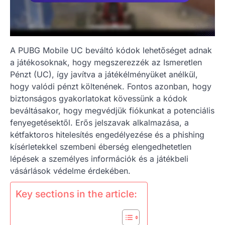
A PUBG Mobile UC beváltó kódok lehetőséget adnak
a játékosoknak, hogy megszerezzék az Ismeretlen
Pénzt (UC), így javítva a játékélményüket anélkül,
hogy valódi pénzt költenének. Fontos azonban, hogy
biztonságos gyakorlatokat kövessünk a kódok
beváltásakor, hogy megvédjük fiókunkat a potenciális
fenyegetésektől. Erős jelszavak alkalmazása, a
kétfaktoros hitelesítés engedélyezése és a phishing
kísérletekkel szembeni éberség elengedhetetlen
lépések a személyes információk és a játékbeli
vásárlások védelme érdekében.
Key sections in the article: