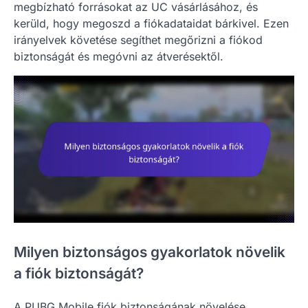
megbízható forrásokat az UC vásárlásához, és
kerüld, hogy megoszd a fiókadataidat bárkivel. Ezen
irányelvek követése segíthet megőrizni a fiókod
biztonságát és megóvni az átverésektől.
Milyen biztonságos gyakorlatok növelik
a fiók biztonságát?
A PUBG Mobile fiók biztonságának növelése