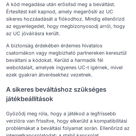
A kód megadása után erősítsd meg a beváltást.
Értesítést kell kapnod, amely megerősíti az UC
sikeres hozzáadását a fiókodhoz. Mindig ellenőrizd
az egyenlegedet, hogy megbizonyosodj arról, hogy
az UC jóváírásra került.
A biztonság érdekében érdemes hivatalos
csatornákon vagy megbízható partnereken keresztül
beváltani a kódokat. Kerüld a harmadik fél
weboldalait, amelyek ingyenes UC-t ígérnek, mivel
ezek gyakran átverésekhez vezetnek.
A sikeres beváltáshoz szükséges
játékbeállítások
Győződj meg róla, hogy a játékod a legfrissebb
verzióra van frissítve, hogy elkerüld a kompatibilitási
problémákat a beváltási folyamat során. Ellenőrizd az
internetkapcsolatodat; a stabil kapcsolat