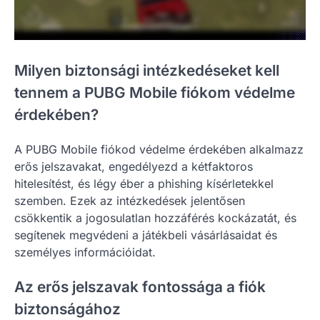
Milyen biztonsági intézkedéseket kell
tennem a PUBG Mobile fiókom védelme
érdekében?
A PUBG Mobile fiókod védelme érdekében alkalmazz
erős jelszavakat, engedélyezd a kétfaktoros
hitelesítést, és légy éber a phishing kísérletekkel
szemben. Ezek az intézkedések jelentősen
csökkentik a jogosulatlan hozzáférés kockázatát, és
segítenek megvédeni a játékbeli vásárlásaidat és
személyes információidat.
Az erős jelszavak fontossága a fiók
biztonságához