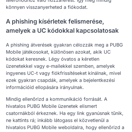
telefonodhoz való hozzáférést. Így még mindig
könnyen visszanyerheted a fiókodat.
A phishing kísérletek felismerése,
amelyek a UC kódokkal kapcsolatosak
A phishing átverések gyakran célozzák meg a PUBG
Mobile játékosokat, különösen azokat, akik UC
kódokat keresnek. Légy óvatos a kéretlen
üzenetekkel vagy e-mailekkel szemben, amelyek
ingyenes UC-t vagy fiókfrissítéseket kínálnak, mivel
ezek gyakran csapdák, amelyek a bejelentkezési
információid ellopására irányulnak.
Mindig ellenőrizd a kommunikáció forrását. A
hivatalos PUBG Mobile üzenetek elismert
csatornákból érkeznek. Ha egy link gyanúsnak tűnik,
ne kattints rá; inkább látogass el közvetlenül a
hivatalos PUBG Mobile weboldalra, hogy ellenőrizd a