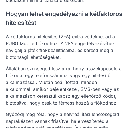
kockázat minimalizálása érdekében.
Hogyan lehet engedélyezni a kétfaktoros
hitelesítést
A kétfaktoros hitelesítés (2FA) extra védelmet ad a
PUBG Mobile fiókodhoz. A 2FA engedélyezéséhez
navigálj a játék fiókbeállításaiba, és keresd meg a
biztonsági lehetőségeket.
Általában szükséged lesz arra, hogy összekapcsold a
fiókodat egy telefonszámmal vagy egy hitelesítő
alkalmazással. Miután beállítottad, minden
alkalommal, amikor bejelentkezel, SMS-ben vagy az
alkalmazáson keresztül kapsz egy ellenőrző kódot,
biztosítva, hogy csak te férhess hozzá a fiókodhoz.
Győződj meg róla, hogy a helyreállítási lehetőségeid
naprakészen vannak frissítve, ha elveszítenéd a