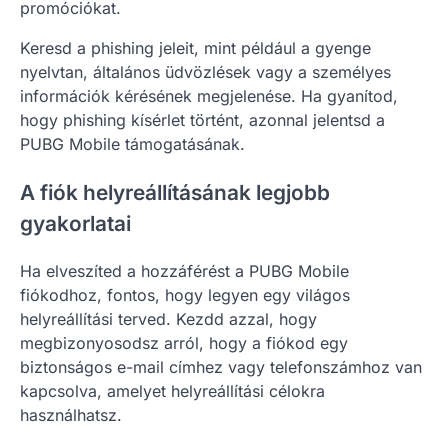
promóciókat.
Keresd a phishing jeleit, mint például a gyenge
nyelvtan, általános üdvözlések vagy a személyes
információk kérésének megjelenése. Ha gyanítod,
hogy phishing kísérlet történt, azonnal jelentsd a
PUBG Mobile támogatásának.
A fiók helyreállításának legjobb
gyakorlatai
Ha elveszíted a hozzáférést a PUBG Mobile
fiókodhoz, fontos, hogy legyen egy világos
helyreállítási terved. Kezdd azzal, hogy
megbizonyosodsz arról, hogy a fiókod egy
biztonságos e-mail címhez vagy telefonszámhoz van
kapcsolva, amelyet helyreállítási célokra
használhatsz.