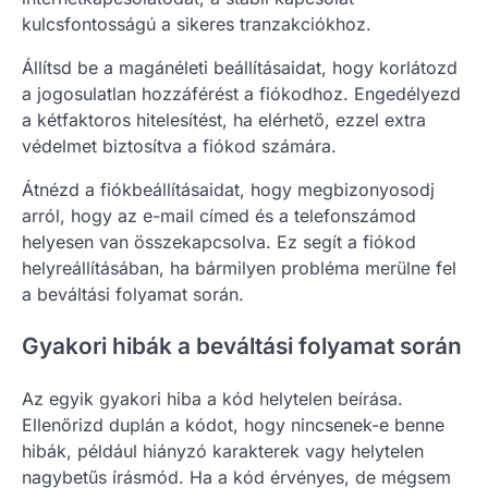
kulcsfontosságú a sikeres tranzakciókhoz.
Állítsd be a magánéleti beállításaidat, hogy korlátozd
a jogosulatlan hozzáférést a fiókodhoz. Engedélyezd
a kétfaktoros hitelesítést, ha elérhető, ezzel extra
védelmet biztosítva a fiókod számára.
Átnézd a fiókbeállításaidat, hogy megbizonyosodj
arról, hogy az e-mail címed és a telefonszámod
helyesen van összekapcsolva. Ez segít a fiókod
helyreállításában, ha bármilyen probléma merülne fel
a beváltási folyamat során.
Gyakori hibák a beváltási folyamat során
Az egyik gyakori hiba a kód helytelen beírása.
Ellenőrizd duplán a kódot, hogy nincsenek-e benne
hibák, például hiányzó karakterek vagy helytelen
nagybetűs írásmód. Ha a kód érvényes, de mégsem