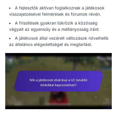
A fejlesztők aktívan foglalkoznak a játékosok
visszajelzésével felmérések és fórumok révén.
A frissítések gyakran tükrözik a közösség
vágyait az egyensúly és a méltányosság iránt.
A játékosok által vezérelt változások növelhetik
az általános elégedettséget és megtartást.