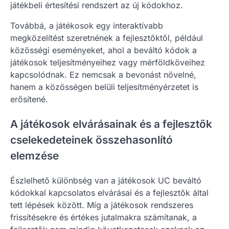
játékbeli értesítési rendszert az új kódokhoz.
Továbbá, a játékosok egy interaktívabb
megközelítést szeretnének a fejlesztőktől, például
közösségi eseményeket, ahol a beváltó kódok a
játékosok teljesítményeihez vagy mérföldköveihez
kapcsolódnak. Ez nemcsak a bevonást növelné,
hanem a közösségen belüli teljesítményérzetet is
erősítené.
A játékosok elvárásainak és a fejlesztők
cselekedeteinek összehasonlító
elemzése
Észlelhető különbség van a játékosok UC beváltó
kódokkal kapcsolatos elvárásai és a fejlesztők által
tett lépések között. Míg a játékosok rendszeres
frissítésekre és értékes jutalmakra számítanak, a