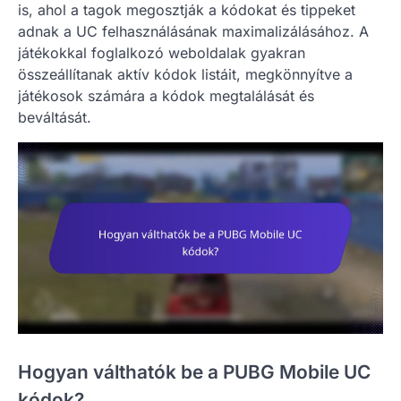
is, ahol a tagok megosztják a kódokat és tippeket
adnak a UC felhasználásának maximalizálásához. A
játékokkal foglalkozó weboldalak gyakran
összeállítanak aktív kódok listáit, megkönnyítve a
játékosok számára a kódok megtalálását és
beváltását.
Hogyan válthatók be a PUBG Mobile UC
kódok?