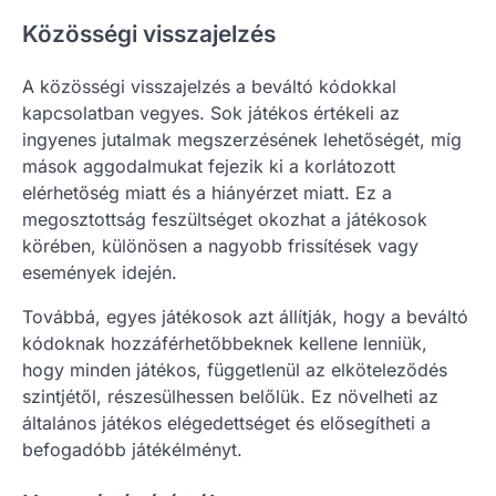
Közösségi visszajelzés
A közösségi visszajelzés a beváltó kódokkal
kapcsolatban vegyes. Sok játékos értékeli az
ingyenes jutalmak megszerzésének lehetőségét, míg
mások aggodalmukat fejezik ki a korlátozott
elérhetőség miatt és a hiányérzet miatt. Ez a
megosztottság feszültséget okozhat a játékosok
körében, különösen a nagyobb frissítések vagy
események idején.
Továbbá, egyes játékosok azt állítják, hogy a beváltó
kódoknak hozzáférhetőbbeknek kellene lenniük,
hogy minden játékos, függetlenül az elköteleződés
szintjétől, részesülhessen belőlük. Ez növelheti az
általános játékos elégedettséget és elősegítheti a
befogadóbb játékélményt.