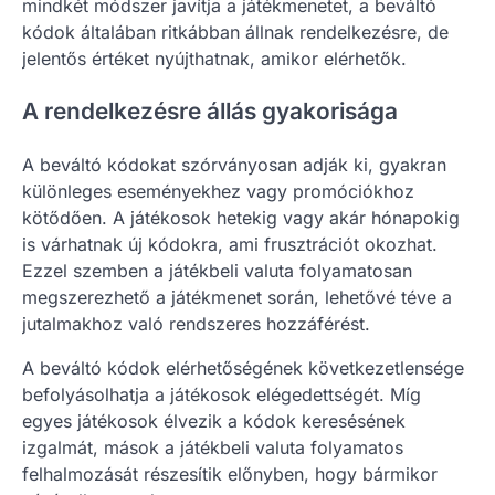
mindkét módszer javítja a játékmenetet, a beváltó
kódok általában ritkábban állnak rendelkezésre, de
jelentős értéket nyújthatnak, amikor elérhetők.
A rendelkezésre állás gyakorisága
A beváltó kódokat szórványosan adják ki, gyakran
különleges eseményekhez vagy promóciókhoz
kötődően. A játékosok hetekig vagy akár hónapokig
is várhatnak új kódokra, ami frusztrációt okozhat.
Ezzel szemben a játékbeli valuta folyamatosan
megszerezhető a játékmenet során, lehetővé téve a
jutalmakhoz való rendszeres hozzáférést.
A beváltó kódok elérhetőségének következetlensége
befolyásolhatja a játékosok elégedettségét. Míg
egyes játékosok élvezik a kódok keresésének
izgalmát, mások a játékbeli valuta folyamatos
felhalmozását részesítik előnyben, hogy bármikor