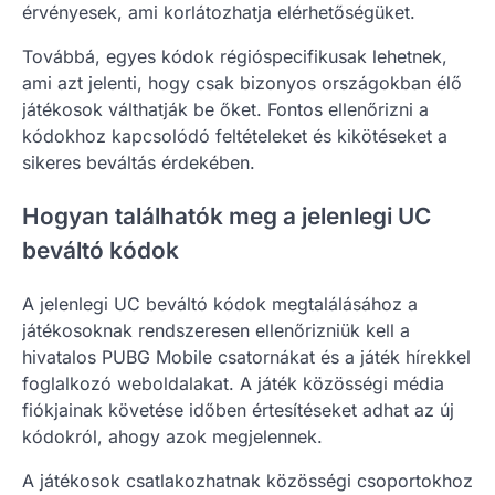
érvényesek, ami korlátozhatja elérhetőségüket.
Továbbá, egyes kódok régióspecifikusak lehetnek,
ami azt jelenti, hogy csak bizonyos országokban élő
játékosok válthatják be őket. Fontos ellenőrizni a
kódokhoz kapcsolódó feltételeket és kikötéseket a
sikeres beváltás érdekében.
Hogyan találhatók meg a jelenlegi UC
beváltó kódok
A jelenlegi UC beváltó kódok megtalálásához a
játékosoknak rendszeresen ellenőrizniük kell a
hivatalos PUBG Mobile csatornákat és a játék hírekkel
foglalkozó weboldalakat. A játék közösségi média
fiókjainak követése időben értesítéseket adhat az új
kódokról, ahogy azok megjelennek.
A játékosok csatlakozhatnak közösségi csoportokhoz