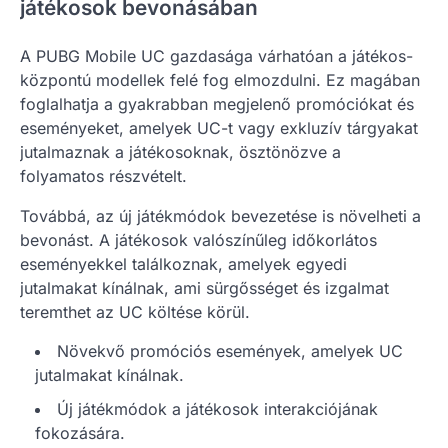
játékosok bevonásában
A PUBG Mobile UC gazdasága várhatóan a játékos-
központú modellek felé fog elmozdulni. Ez magában
foglalhatja a gyakrabban megjelenő promóciókat és
eseményeket, amelyek UC-t vagy exkluzív tárgyakat
jutalmaznak a játékosoknak, ösztönözve a
folyamatos részvételt.
Továbbá, az új játékmódok bevezetése is növelheti a
bevonást. A játékosok valószínűleg időkorlátos
eseményekkel találkoznak, amelyek egyedi
jutalmakat kínálnak, ami sürgősséget és izgalmat
teremthet az UC költése körül.
Növekvő promóciós események, amelyek UC
jutalmakat kínálnak.
Új játékmódok a játékosok interakciójának
fokozására.