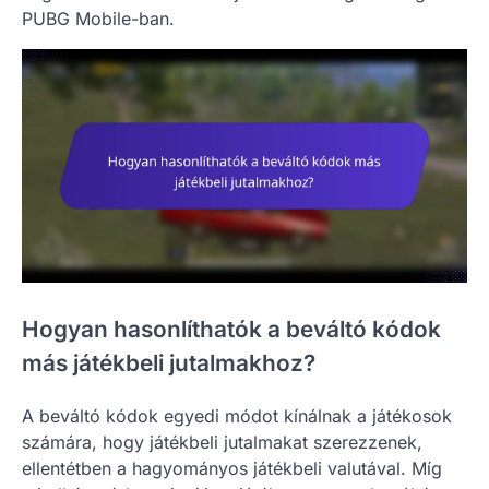
PUBG Mobile-ban.
Hogyan hasonlíthatók a beváltó kódok
más játékbeli jutalmakhoz?
A beváltó kódok egyedi módot kínálnak a játékosok
számára, hogy játékbeli jutalmakat szerezzenek,
ellentétben a hagyományos játékbeli valutával. Míg