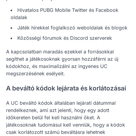
Hivatalos PUBG Mobile Twitter és Facebook
oldalak
Játék hírekkel foglalkozó weboldalak és blogok
Közösségi fórumok és Discord szerverek
A kapcsolatban maradás ezekkel a forrásokkal
segíthet a játékosoknak gyorsan hozzáférni az új
kódokhoz, és maximalizálni az ingyenes UC
megszerzésének esélyeit.
A beváltó kódok lejárata és korlátozásai
A UC beváltó kódok általában lejárati dátummal
rendelkeznek, ami azt jelenti, hogy egy adott
időkereten belül fel kell használni őket. A
játékosoknak tudomásul kell venniük, hogy a kódok
csak korlátozott számú beváltásra lehetnek