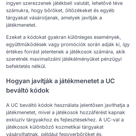
ingyen szerezzenek játékbeli valutát, lehetővé téve
számukra, hogy bőröket, öltözékeket és egyéb
tárgyakat vásároljanak, amelyek javítják a
játékmenetet.
Ezeket a kódokat gyakran különleges események,
együttműködések vagy promóciók során adják ki, így
értékes forrást jelentenek a játékosok számára, akik
szeretnék maximalizálni játékélményüket pénzügyi
befektetés nélkül.
Hogyan javítják a játékmenetet a UC
beváltó kódok
A UC beváltó kódok használata jelentősen javíthatja a
játékmenetet, mivel a játékosok hozzáférést kapnak
exkluzív tárgyakhoz és fejlesztésekhez. A UC-val a
játékosok különböző kozmetikai tárgyakat
vásárolhatnak, például fegyverbőröket és