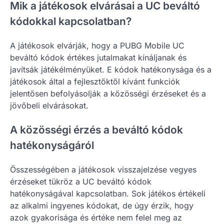
Mik a játékosok elvárásai a UC beváltó
kódokkal kapcsolatban?
A játékosok elvárják, hogy a PUBG Mobile UC
beváltó kódok értékes jutalmakat kínáljanak és
javítsák játékélményüket. E kódok hatékonysága és a
játékosok által a fejlesztőktől kívánt funkciók
jelentősen befolyásolják a közösségi érzéseket és a
jövőbeli elvárásokat.
A közösségi érzés a beváltó kódok
hatékonyságáról
Összességében a játékosok visszajelzése vegyes
érzéseket tükröz a UC beváltó kódok
hatékonyságával kapcsolatban. Sok játékos értékeli
az alkalmi ingyenes kódokat, de úgy érzik, hogy
azok gyakorisága és értéke nem felel meg az