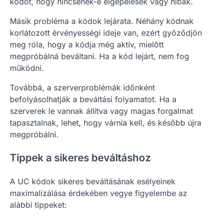
kódot, hogy nincsenek-e elgépelések vagy hibák.
Másik probléma a kódok lejárata. Néhány kódnak
korlátozott érvényességi ideje van, ezért győződjön
meg róla, hogy a kódja még aktív, mielőtt
megpróbálná beváltani. Ha a kód lejárt, nem fog
működni.
Továbbá, a szerverproblémák időnként
befolyásolhatják a beváltási folyamatot. Ha a
szerverek le vannak állítva vagy magas forgalmat
tapasztalnak, lehet, hogy várnia kell, és később újra
megpróbálni.
Tippek a sikeres beváltáshoz
A UC kódok sikeres beváltásának esélyeinek
maximalizálása érdekében vegye figyelembe az
alábbi tippeket: