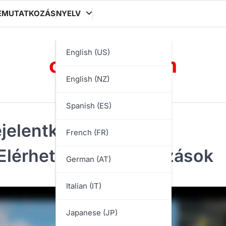
EMUTATKOZÁS
NYELV
otapoke.com
English (US)
English (NZ)
Spanish (ES)
elentkezési Ládák:
French (FR)
Elérhetőség, Korlátozások
German (AT)
Italian (IT)
Japanese (JP)