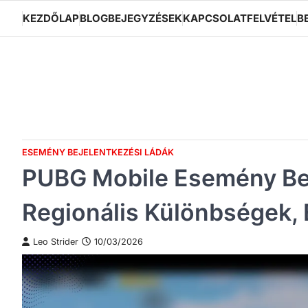
Skip
KEZDŐLAP
BLOGBEJEGYZÉSEK
KAPCSOLATFELVÉTEL
B
to
content
ESEMÉNY BEJELENTKEZÉSI LÁDÁK
PUBG Mobile Esemény Bej
Regionális Különbségek, 
Leo Strider
10/03/2026