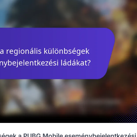
bségek a PUBG Mobile eseménybejelentkezési