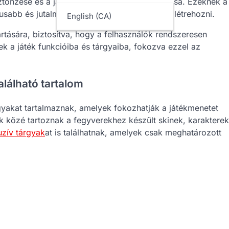
ösztönzése és a játékosok hűségének jutalmazása. Ezeknek a
ikusabb és jutalmazóbb játékélményt kívánnak létrehozni.
English (CA)
tására, biztosítva, hogy a felhasználók rendszeresen
ek a játék funkcióiba és tárgyaiba, fokozva ezzel az
alálható tartalom
rgyakat tartalmaznak, amelyek fokozhatják a játékmenetet
ak közé tartoznak a fegyverekhez készült skinek, karakterek
uzív tárgyak
at is találhatnak, amelyek csak meghatározott