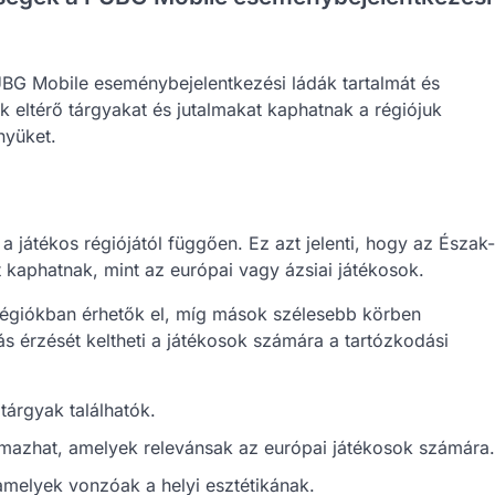
UBG Mobile eseménybejelentkezési ládák tartalmát és
 eltérő tárgyakat és jutalmakat kaphatnak a régiójuk
nyüket.
 a játékos régiójától függően. Ez azt jelenti, hogy az Észak-
kaphatnak, mint az európai vagy ázsiai játékosok.
régiókban érhetők el, míg mások szélesebb körben
tás érzését keltheti a játékosok számára a tartózkodási
tárgyak találhatók.
almazhat, amelyek relevánsak az európai játékosok számára.
 amelyek vonzóak a helyi esztétikának.