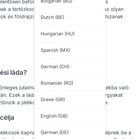
Bulgarian (BG)
lentősen befolyásolhatják e ládák tartalmát és
nak a tartózkodási helyük alapján. Ezenkívül az olyan
tok és földrajzi korlátozások kulcsszerepet játszanak
Dutch (BE)
Hungarian (HU)
Spanish (MX)
German (CH)
ési láda?
Romanian (RO)
nleges jutalmak, amelyeket a játékosok a játékba való
án. Ezek a ládák gyakran értékes in-game tárgyakat
Greek (GR)
tönzik a játékosokat a rendszeres részvételre.
English (GB)
célja
 játékosok kapnak, amikor a PUBG Mobile-ba lépnek be a
German (DE)