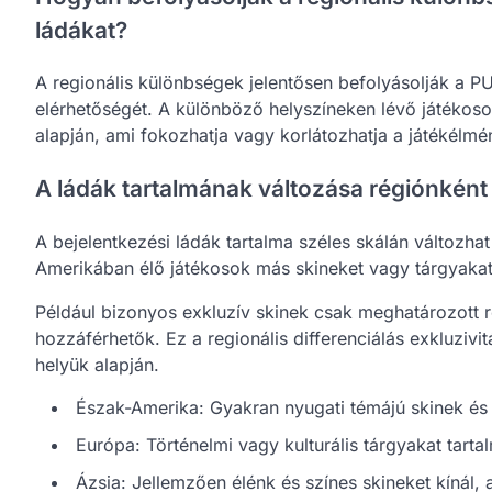
ládákat?
A regionális különbségek jelentősen befolyásolják a P
elérhetőségét. A különböző helyszíneken lévő játékosok
alapján, ami fokozhatja vagy korlátozhatja a játékélmé
A ládák tartalmának változása régiónként
A bejelentkezési ládák tartalma széles skálán változhat
Amerikában élő játékosok más skineket vagy tárgyakat 
Például bizonyos exkluzív skinek csak meghatározott 
hozzáférhetők. Ez a regionális differenciálás exkluzivi
helyük alapján.
Észak-Amerika: Gyakran nyugati témájú skinek és 
Európa: Történelmi vagy kulturális tárgyakat tart
Ázsia: Jellemzően élénk és színes skineket kínál,