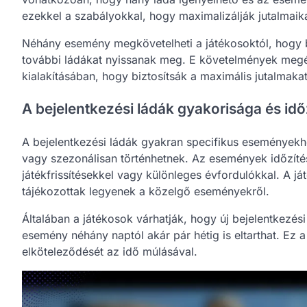
ezekkel a szabályokkal, hogy maximalizálják jutalmaika
Néhány esemény megkövetelheti a játékosoktól, hogy b
további ládákat nyissanak meg. E követelmények megér
kialakításában, hogy biztosítsák a maximális jutalmakat
A bejelentkezési ládák gyakorisága és idő
A bejelentkezési ládák gyakran specifikus eseménye
vagy szezonálisan történhetnek. Az események időzít
játékfrissítésekkel vagy különleges évfordulókkal. A já
tájékozottak legyenek a közelgő eseményekről.
Általában a játékosok várhatják, hogy új bejelentkezé
esemény néhány naptól akár pár hétig is eltarthat. Ez a
elköteleződését az idő múlásával.