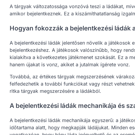
A tárgyak változatossága vonzóvá teszi a ládákat, mive
amikor bejelentkeznek. Ez a kiszámíthatatlanság izgal
Hogyan fokozzák a bejelentkezési ládák a
A bejelentkezési ládák jelentősen növelik a játékosok 
bejelentkezéshez. A játékosok valószínűbb, hogy rends
kialakítva a következetes játékmenet szokását. Ez a 
hanem újakat is vonz, akiket a jutalmak ígérete vonz.
Továbbá, az értékes tárgyak megszerzésének várakozása
felfedezhetik a további funkciókat vagy részt vehetne
ritka tárgyak megszerzésére a ládákból.
A bejelentkezési ládák mechanikája és sz
A bejelentkezési ládák mechanikája egyszerű: a játéko
időtartama alatt, hogy megkapják ládájukat. Minden e
vonatkozóan, hogy hány láda igényelhető és az esemény