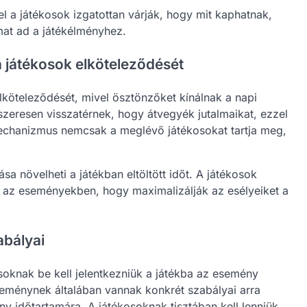
l a játékosok izgatottan várják, hogy mit kaphatnak,
mat ad a játékélményhez.
 játékosok elköteleződését
elköteleződését, mivel ösztönzőket kínálnak a napi
zeresen visszatérnek, hogy átvegyék jutalmaikat, ezzel
mechanizmus nemcsak a meglévő játékosokat tartja meg,
 növelheti a játékban eltöltött időt. A játékosok
k az eseményekben, hogy maximalizálják az esélyeiket a
abályai
soknak be kell jelentkezniük a játékba az esemény
seménynek általában vannak konkrét szabályai arra
 időtartamára. A játékosoknak tisztában kell lenniük