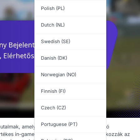
Polish (PL)
Dutch (NL)
Swedish (SE)
Danish (DK)
Norwegian (NO)
Finnish (FI)
Czech (CZ)
Portuguese (PT)
utalmak, amelyeket a játékosok a játékba való
értékes in-game tárgyakat kínálva, amelyek fokozzák az