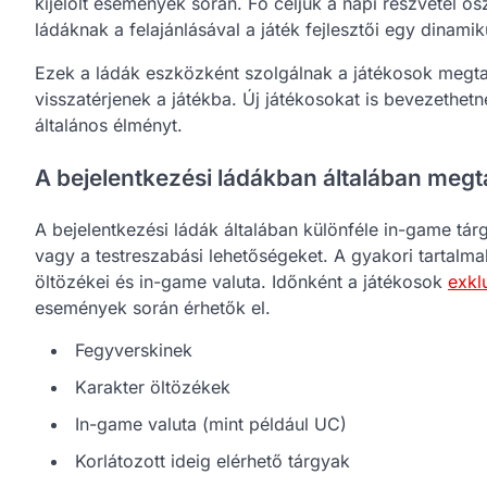
kijelölt események során. Fő céljuk a napi részvétel 
ládáknak a felajánlásával a játék fejlesztői egy dinam
Ezek a ládák eszközként szolgálnak a játékosok megtar
visszatérjenek a játékba. Új játékosokat is bevezethetn
általános élményt.
A bejelentkezési ládákban általában megt
A bejelentkezési ládák általában különféle in-game tá
vagy a testreszabási lehetőségeket. A gyakori tartalm
öltözékei és in-game valuta. Időnként a játékosok
exkl
események során érhetők el.
Fegyverskinek
Karakter öltözékek
In-game valuta (mint például UC)
Korlátozott ideig elérhető tárgyak