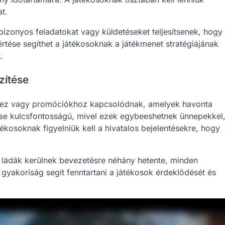
t.
izonyos feladatokat vagy küldetéseket teljesítsenek, hogy
tése segíthet a játékosoknak a játékmenet stratégiájának
.
zítése
khez vagy promóciókhoz kapcsolódnak, amelyek havonta
ése kulcsfontosságú, mivel ezek egybeeshetnek ünnepekkel
tékosoknak figyelniük kell a hivatalos bejelentésekre, hogy
si ládák kerülnek bevezetésre néhány hetente, minden
 gyakoriság segít fenntartani a játékosok érdeklődését és