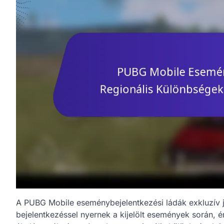
A PUBG Mobile eseménybejelentkezési ládák exkluzív j
bejelentkezéssel nyernek a kijelölt események során, 