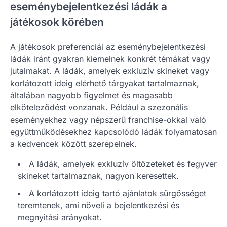
eseménybejelentkezési ládák a
játékosok körében
A játékosok preferenciái az eseménybejelentkezési
ládák iránt gyakran kiemelnek konkrét témákat vagy
jutalmakat. A ládák, amelyek exkluzív skineket vagy
korlátozott ideig elérhető tárgyakat tartalmaznak,
általában nagyobb figyelmet és magasabb
elköteleződést vonzanak. Például a szezonális
eseményekhez vagy népszerű franchise-okkal való
együttműködésekhez kapcsolódó ládák folyamatosan
a kedvencek között szerepelnek.
A ládák, amelyek exkluzív öltözeteket és fegyver
skineket tartalmaznak, nagyon keresettek.
A korlátozott ideig tartó ajánlatok sürgősséget
teremtenek, ami növeli a bejelentkezési és
megnyitási arányokat.