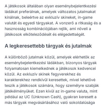
A játékosok általában olyan eseménybejelentkezési
ládákat preferálnak, amelyek változatos jutalmakat
kínálnak, beleértve az exkluzív skineket, in-game
valutát és egyedi tárgyakat. A vonzerő a ritkaság és a
hasznosság kombinációjában rejlik, ami növeli a
játékosok elköteleződését és elégedettségét.
A legkeresettebb tárgyak és jutalmak
A különböző jutalmak közül, amelyek elérhetők az
eseménybejelentkezési ládákban, bizonyos tárgyak
folyamatosan kiemelkednek a játékosok kedvencei
közül. Az exkluzív skinek fegyverekhez és
karakterekhez rendkívül keresettek, mivel lehetővé
teszik a játékosok számára, hogy személyre szabják
játékélményüket. Ezen kívül az in-game valuta, mint
például az UC (Unknown Cash), gyakran keresett a
más tárgyak megvásárlásához való sokoldalúsága