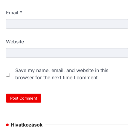
Email
*
Website
Save my name, email, and website in this
browser for the next time I comment.
Hivatkozások