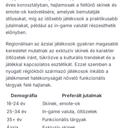
éves korosztályban, hajlamosak a feltűnő skinek és
emote-ok kedvelésére, amelyek bemutatják
stílusukat, míg az idősebb játékosok a praktikusabb
jutalmakat, például az in-game valutát részesíthetik
előnyben.
Regionálisan az ázsiai játékosok gyakran magasabb
keresletet mutatnak az exkluzív skinek és karakter
öltözetek iránt, tükrözve a kulturális trendeket és a
játékkal kapcsolatos esztétikát. Ezzel szemben a
nyugati régiókból származó játékosok inkább a
játékmenet hatékonyságát növelő funkcionális
tárgyak felé hajlanak.
Demográfia
Preferált jutalmak
16-24 év
Skinek, emote-ok
25-34 év
In-game valuta, öltözetek
35+ év
Funkcionális tárgyak
Ázsia
Exkluzív skinek