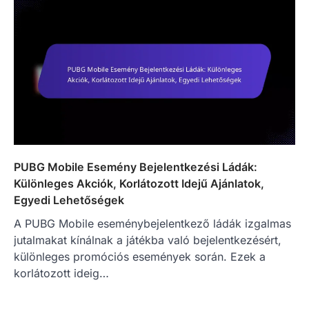
PUBG Mobile Esemény Bejelentkezési Ládák:
Különleges Akciók, Korlátozott Idejű Ajánlatok,
Egyedi Lehetőségek
A PUBG Mobile eseménybejelentkező ládák izgalmas
jutalmakat kínálnak a játékba való bejelentkezésért,
különleges promóciós események során. Ezek a
korlátozott ideig…