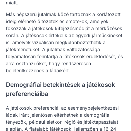
miatt.
Más népszerű jutalmak közé tartoznak a korlátozott
ideig elérhető öltözetek és emote-ok, amelyek
fokozzák a játékosok kifejezésmódját a mérkőzések
során. A játékosok értékelik az egyedi járműskineket
is, amelyek vizuálisan megkülönböztethetik a
játékmenetüket. A jutalmak változatossága
folyamatosan fenntartja a játékosok érdeklődését, és
arra ösztönzi őket, hogy rendszeresen
bejelentkezzenek a ládáikért.
Demográfiai betekintések a játékosok
preferenciáiba
A játékosok preferenciái az eseménybejelentkezési
ládák iránt jelentősen eltérhetnek a demográfiai
tényezők, például életkor, régió és játéktapasztalat
alapján. A fiatalabb játékosok, jellemzően a 16-24