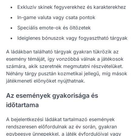
Exkluzív skinek fegyverekhez és karakterekhez
In-game valuta vagy csata pontok
Speciális emote-ok és öltözetek
Ideiglenes bónuszok vagy fogyasztható tárgyak
A ládákban található tárgyak gyakran tükrözik az
esemény témáját, így vonzóbbá válnak a játékosok
számára, akik szeretnék megmutatni részvételüket.
Néhány tárgy pusztán kozmetikai jellegű, míg mások
játékmeneti előnyöket nyújthatnak.
Az események gyakorisága és
időtartama
A bejelentkezési ládákat tartalmazó események
rendszeresen előfordulnak az év során, gyakran
egybeesve ünnepekkel, a játék évfordulóival vagy