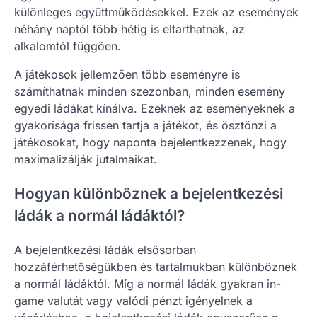
különleges együttműködésekkel. Ezek az események
néhány naptól több hétig is eltarthatnak, az
alkalomtól függően.
A játékosok jellemzően több eseményre is
számíthatnak minden szezonban, minden esemény
egyedi ládákat kínálva. Ezeknek az eseményeknek a
gyakorisága frissen tartja a játékot, és ösztönzi a
játékosokat, hogy naponta bejelentkezzenek, hogy
maximalizálják jutalmaikat.
Hogyan különböznek a bejelentkezési
ládák a normál ládáktól?
A bejelentkezési ládák elsősorban
hozzáférhetőségükben és tartalmukban különböznek
a normál ládáktól. Míg a normál ládák gyakran in-
game valutát vagy valódi pénzt igényelnek a