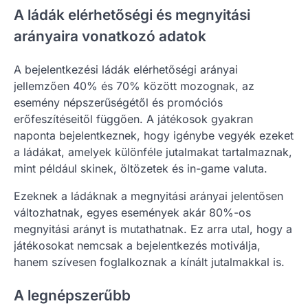
A ládák elérhetőségi és megnyitási
arányaira vonatkozó adatok
A bejelentkezési ládák elérhetőségi arányai
jellemzően 40% és 70% között mozognak, az
esemény népszerűségétől és promóciós
erőfeszítéseitől függően. A játékosok gyakran
naponta bejelentkeznek, hogy igénybe vegyék ezeket
a ládákat, amelyek különféle jutalmakat tartalmaznak,
mint például skinek, öltözetek és in-game valuta.
Ezeknek a ládáknak a megnyitási arányai jelentősen
változhatnak, egyes események akár 80%-os
megnyitási arányt is mutathatnak. Ez arra utal, hogy a
játékosokat nemcsak a bejelentkezés motiválja,
hanem szívesen foglalkoznak a kínált jutalmakkal is.
A legnépszerűbb