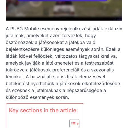
A PUBG Mobile eseménybejelentkezési ládák exkluzív
jutalmak, amelyeket azért terveztek, hogy
ösztönözzék a játékosokat a játékba való
bejelentkezésre különleges események során. Ezek a
ládák idővel fejlődtek, változatos tárgyakat kínálva,
amelyek javítják a játékmenetet és a testreszabást,
tükrözve a játékosok preferenciáit és a szezonális
témákat. A használati statisztikák elemzésével
betekintést nyerhetünk a játékosok elköteleződésébe
és ezeknek a jutalmaknak a népszerűségébe a
különböző események során.
Key sections in the article: