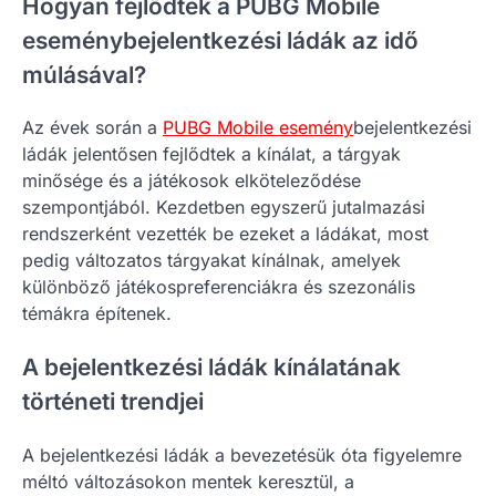
Hogyan fejlődtek a PUBG Mobile
eseménybejelentkezési ládák az idő
múlásával?
Az évek során a
PUBG Mobile esemény
bejelentkezési
ládák jelentősen fejlődtek a kínálat, a tárgyak
minősége és a játékosok elköteleződése
szempontjából. Kezdetben egyszerű jutalmazási
rendszerként vezették be ezeket a ládákat, most
pedig változatos tárgyakat kínálnak, amelyek
különböző játékospreferenciákra és szezonális
témákra építenek.
A bejelentkezési ládák kínálatának
történeti trendjei
A bejelentkezési ládák a bevezetésük óta figyelemre
méltó változásokon mentek keresztül, a