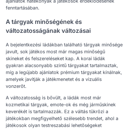
ajánlatok hatékonyak a játékosok érdeklődésének
fenntartásában.
A tárgyak minőségének és
változatosságának változásai
A bejelentkezési ládákban található tárgyak minősége
javult, sok játékos most már magas minőségű
skineket és felszereléseket kap. A korai ládák
gyakran alacsonyabb szintű tárgyakat tartalmaztak,
míg a legújabb ajánlatok prémium tárgyakat kínálnak,
amelyek javítják a játékmenetet és a vizuális
vonzerőt.
A változatosság is bővült, a ládák most már
kozmetikai tárgyak, emote-ok és még járműskinek
keverékét is tartalmazzák. Ez a váltás tükrözi a
játékokban megfigyelhető szélesebb trendet, ahol a
játékosok olyan testreszabási lehetőségeket