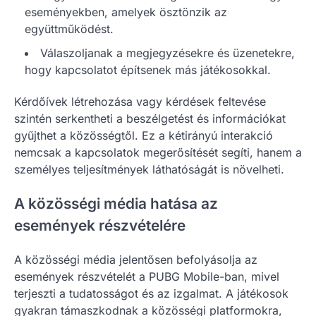
eseményekben, amelyek ösztönzik az
együttműködést.
Válaszoljanak a megjegyzésekre és üzenetekre,
hogy kapcsolatot építsenek más játékosokkal.
Kérdőívek létrehozása vagy kérdések feltevése
szintén serkentheti a beszélgetést és információkat
gyűjthet a közösségtől. Ez a kétirányú interakció
nemcsak a kapcsolatok megerősítését segíti, hanem a
személyes teljesítmények láthatóságát is növelheti.
A közösségi média hatása az
események részvételére
A közösségi média jelentősen befolyásolja az
események részvételét a PUBG Mobile-ban, mivel
terjeszti a tudatosságot és az izgalmat. A játékosok
gyakran támaszkodnak a közösségi platformokra,