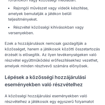
fórumokon vagy közösségi médiában.
Rajongói művészet vagy videók készítése,
amelyek bemutatják a játékon belüli
teljesítményeket.
Részvétel közösségi kihívásokban vagy
versenyekben.
Ezek a hozzájárulások nemcsak gazdagítják a
közösséget, hanem a játékosok közötti összetartozás
érzését is elősegítik. Az ilyen tevékenységeken való
részvétel együttműködési erőfeszítésekhez vezethet,
amelyek minden résztvevő számára előnyösek.
Lépések a közösségi hozzájárulási
eseményekben való részvételhez
A közösségi hozzájárulási eseményekben való
részvételhez a játékosok egy egyszerű folyamatot