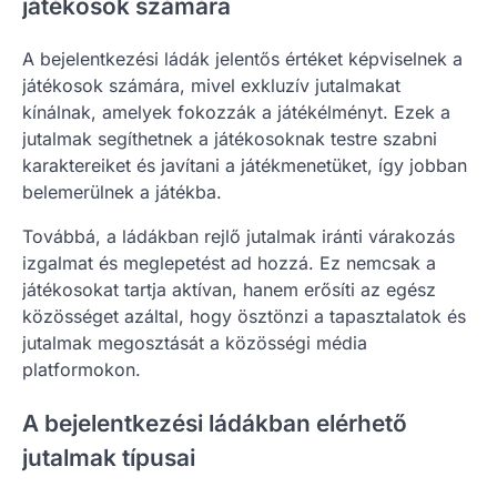
játékosok számára
A bejelentkezési ládák jelentős értéket képviselnek a
játékosok számára, mivel exkluzív jutalmakat
kínálnak, amelyek fokozzák a játékélményt. Ezek a
jutalmak segíthetnek a játékosoknak testre szabni
karaktereiket és javítani a játékmenetüket, így jobban
belemerülnek a játékba.
Továbbá, a ládákban rejlő jutalmak iránti várakozás
izgalmat és meglepetést ad hozzá. Ez nemcsak a
játékosokat tartja aktívan, hanem erősíti az egész
közösséget azáltal, hogy ösztönzi a tapasztalatok és
jutalmak megosztását a közösségi média
platformokon.
A bejelentkezési ládákban elérhető
jutalmak típusai