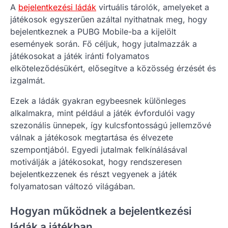
A
bejelentkezési ládák
virtuális tárolók, amelyeket a
játékosok egyszerűen azáltal nyithatnak meg, hogy
bejelentkeznek a PUBG Mobile-ba a kijelölt
események során. Fő céljuk, hogy jutalmazzák a
játékosokat a játék iránti folyamatos
elköteleződésükért, elősegítve a közösség érzését és
izgalmát.
Ezek a ládák gyakran egybeesnek különleges
alkalmakra, mint például a játék évfordulói vagy
szezonális ünnepek, így kulcsfontosságú jellemzővé
válnak a játékosok megtartása és élvezete
szempontjából. Egyedi jutalmak felkínálásával
motiválják a játékosokat, hogy rendszeresen
bejelentkezzenek és részt vegyenek a játék
folyamatosan változó világában.
Hogyan működnek a bejelentkezési
ládák a játékban