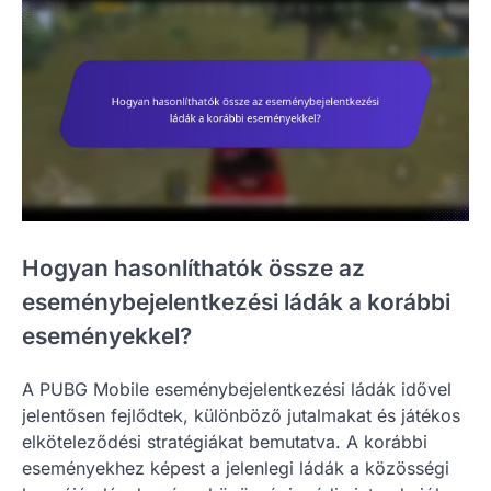
Hogyan hasonlíthatók össze az
eseménybejelentkezési ládák a korábbi
eseményekkel?
A PUBG Mobile eseménybejelentkezési ládák idővel
jelentősen fejlődtek, különböző jutalmakat és játékos
elköteleződési stratégiákat bemutatva. A korábbi
eseményekhez képest a jelenlegi ládák a közösségi