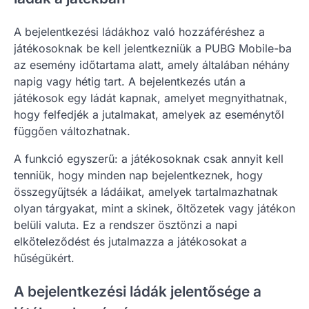
A bejelentkezési ládákhoz való hozzáféréshez a
játékosoknak be kell jelentkezniük a PUBG Mobile-ba
az esemény időtartama alatt, amely általában néhány
napig vagy hétig tart. A bejelentkezés után a
játékosok egy ládát kapnak, amelyet megnyithatnak,
hogy felfedjék a jutalmakat, amelyek az eseménytől
függően változhatnak.
A funkció egyszerű: a játékosoknak csak annyit kell
tenniük, hogy minden nap bejelentkeznek, hogy
összegyűjtsék a ládáikat, amelyek tartalmazhatnak
olyan tárgyakat, mint a skinek, öltözetek vagy játékon
belüli valuta. Ez a rendszer ösztönzi a napi
elköteleződést és jutalmazza a játékosokat a
hűségükért.
A bejelentkezési ládák jelentősége a