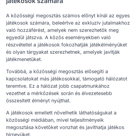
játékosok számára
A közösségi megosztás számos előnyt kínál az egyes
játékosok számára, beleértve az exkluzív jutalmakhoz
való hozzáférést, amelyek nem szerezhetők meg
egyedül játszva. A közös eseményekben való
részvétellel a játékosok fokozhatják játékélményüket
és olyan tárgyakat szerezhetnek, amelyek javítják
játékmenetüket.
Továbbá, a közösségi megosztás elősegíti a
kapcsolatokat más játékosokkal, támogató hálózatot
teremtve. Ez a hálózat jobb csapatmunkához
vezethet a mérkőzések során és élvezetesebb
összesített élményt nyújthat.
A játékosok emellett növelhetik láthatóságukat a
közösségi médiában, mivel teljesítményeik
megosztása követőket vonzhat és javíthatja játékos
hírnevüket.