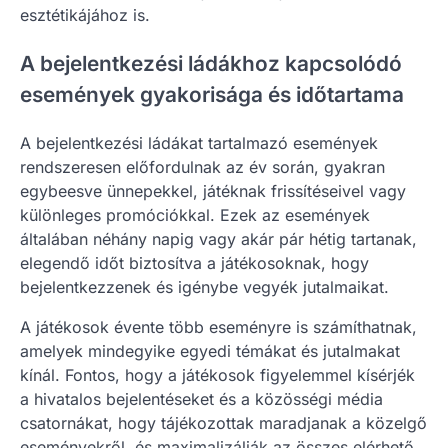
esztétikájához is.
A bejelentkezési ládákhoz kapcsolódó
események gyakorisága és időtartama
A bejelentkezési ládákat tartalmazó események
rendszeresen előfordulnak az év során, gyakran
egybeesve ünnepekkel, játéknak frissítéseivel vagy
különleges promóciókkal. Ezek az események
általában néhány napig vagy akár pár hétig tartanak,
elegendő időt biztosítva a játékosoknak, hogy
bejelentkezzenek és igénybe vegyék jutalmaikat.
A játékosok évente több eseményre is számíthatnak,
amelyek mindegyike egyedi témákat és jutalmakat
kínál. Fontos, hogy a játékosok figyelemmel kísérjék
a hivatalos bejelentéseket és a közösségi média
csatornákat, hogy tájékozottak maradjanak a közelgő
eseményekről, és maximalizálják az összes elérhető