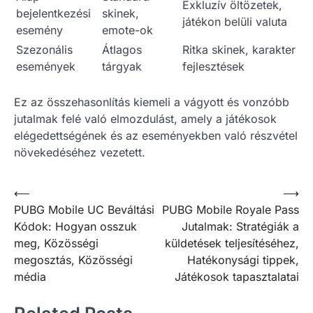
Exkluzív öltözetek,
bejelentkezési
skinek,
játékon belüli valuta
esemény
emote-ok
Szezonális
Átlagos
Ritka skinek, karakter
események
tárgyak
fejlesztések
Ez az összehasonlítás kiemeli a vágyott és vonzóbb
jutalmak felé való elmozdulást, amely a játékosok
elégedettségének és az eseményekben való részvétel
növekedéséhez vezetett.
Post
⟵
⟶
PUBG Mobile UC Beváltási
PUBG Mobile Royale Pass
navigation
Kódok: Hogyan osszuk
Jutalmak: Stratégiák a
meg, Közösségi
küldetések teljesítéséhez,
megosztás, Közösségi
Hatékonysági tippek,
média
Játékosok tapasztalatai