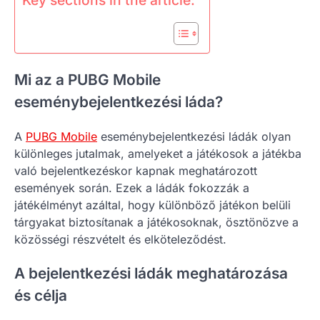
Key sections in the article:
Mi az a PUBG Mobile
eseménybejelentkezési láda?
A
PUBG Mobile
eseménybejelentkezési ládák olyan
különleges jutalmak, amelyeket a játékosok a játékba
való bejelentkezéskor kapnak meghatározott
események során. Ezek a ládák fokozzák a
játékélményt azáltal, hogy különböző játékon belüli
tárgyakat biztosítanak a játékosoknak, ösztönözve a
közösségi részvételt és elköteleződést.
A bejelentkezési ládák meghatározása
és célja