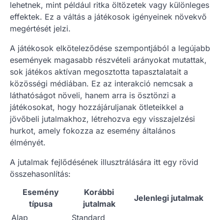
lehetnek, mint például ritka öltözetek vagy különleges
effektek. Ez a váltás a játékosok igényeinek növekvő
megértését jelzi.
A játékosok elköteleződése szempontjából a legújabb
események magasabb részvételi arányokat mutattak,
sok játékos aktívan megosztotta tapasztalatait a
közösségi médiában. Ez az interakció nemcsak a
láthatóságot növeli, hanem arra is ösztönzi a
játékosokat, hogy hozzájáruljanak ötleteikkel a
jövőbeli jutalmakhoz, létrehozva egy visszajelzési
hurkot, amely fokozza az esemény általános
élményét.
A jutalmak fejlődésének illusztrálására itt egy rövid
összehasonlítás:
Esemény
Korábbi
Jelenlegi jutalmak
típusa
jutalmak
Alap
Standard