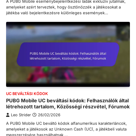
A PUBG Mobile eseménybejelentkezési ládák exkluzív jutalmak,
amelyeket azért terveztek, hogy ösztönözzék a játékosokat a
játékba való bejelentkezésre különleges események…
UC BEVÁLTÁSI KÓDOK
PUBG Mobile UC beváltási kódok: Felhasználók által
létrehozott tartalom, Közösségi részvétel, Fórumok
Leo Strider
26/02/2026
A PUBG Mobile UC beváltó kódok alfanumerikus karakterláncok,
amelyeket a játékosok az Unknown Cash (UC), a játékbeli valuta
megszerzésére használhatnak,…