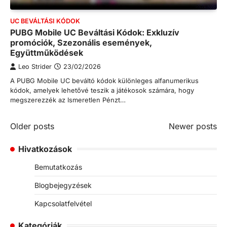
UC BEVÁLTÁSI KÓDOK
PUBG Mobile UC Beváltási Kódok: Exkluzív
promóciók, Szezonális események,
Együttműködések
Leo Strider
23/02/2026
A PUBG Mobile UC beváltó kódok különleges alfanumerikus
kódok, amelyek lehetővé teszik a játékosok számára, hogy
megszerezzék az Ismeretlen Pénzt…
Posts
Older posts
Newer posts
navigation
Hivatkozások
Bemutatkozás
Blogbejegyzések
Kapcsolatfelvétel
Kategóriák