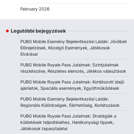
February 2026
Legutóbbi bejegyzések
PUBG Mobile Esemény Bejelentkezési Ládák: Jövőbeli
Előrejelzések, Közelgő Események, Játékosok
Elvárásai
PUBG Mobile Royale Pass Jutalmak: Szintjutalmak
részletezése, Részletes elemzés, Játékos választások
PUBG Mobile Royale Pass Jutalmak: Korlátozott idejű
ajánlatok, Speciális események, Együttműködések
PUBG Mobile Esemény Bejelentkezési Ládák:
Regionális Különbségek, Elérhetőség, Korlátozások
PUBG Mobile Royale Pass Jutalmak: Stratégiák a
küldetések teljesítéséhez, Hatékonysági tippek,
Játékosok tapasztalatai