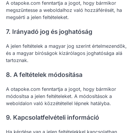
A otapoke.com fenntartja a jogot, hogy bármikor
megszüntesse a weboldalhoz való hozzáférését, ha
megsérti a jelen feltételeket.
7. Irányadó jog és joghatóság
A jelen feltételek a magyar jog szerint értelmezendők,
és a magyar bíróságok kizárólagos joghatósága alá
tartoznak.
8. A feltételek módosítása
A otapoke.com fenntartja a jogot, hogy bármikor
módosítsa a jelen feltételeket. A módosítások a
weboldalon való közzététellel lépnek hatályba.
9. Kapcsolatfelvételi információ
Ha kérdése van a jelen feltételekkel kapcsolatban,